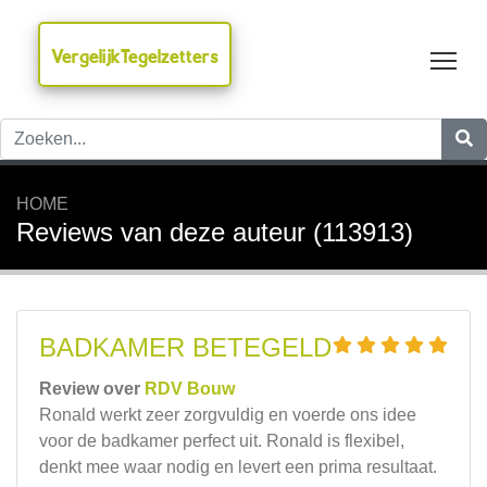
VergelijkTegelzetters
Tog
HOME
Reviews van deze auteur (113913)
BADKAMER BETEGELD
Review over
RDV Bouw
Ronald werkt zeer zorgvuldig en voerde ons idee
voor de badkamer perfect uit. Ronald is flexibel,
denkt mee waar nodig en levert een prima resultaat.