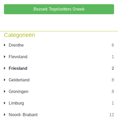
Bezoek Tegelzetters Sneek
Categorieën
Drenthe
6
Flevoland
1
Friesland
2
Gelderland
8
Groningen
8
Limburg
1
Noord- Brabant
12