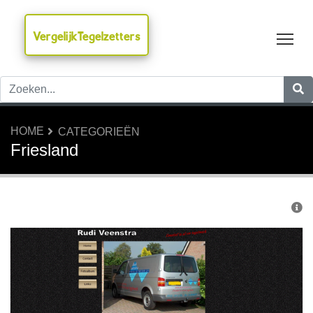
VergelijkTegelzetters
Tog
HOME
CATEGORIEËN
Friesland