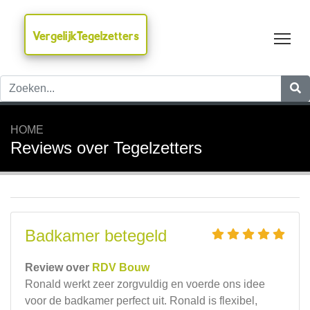
VergelijkTegelzetters
Tog
HOME
Reviews over Tegelzetters
Badkamer betegeld
Review over
RDV Bouw
Ronald werkt zeer zorgvuldig en voerde ons idee
voor de badkamer perfect uit. Ronald is flexibel,