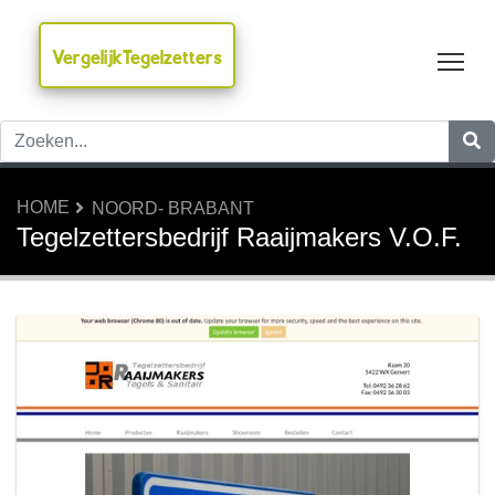
VergelijkTegelzetters
Tog
HOME
NOORD- BRABANT
Tegelzettersbedrijf Raaijmakers V.O.F.