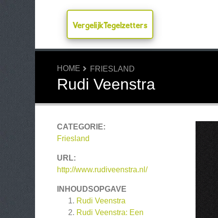
VergelijkTegelzetters
HOME
FRIESLAND
Rudi Veenstra
CATEGORIE:
Friesland
URL:
http://www.rudiveenstra.nl/
INHOUDSOPGAVE
Rudi Veenstra
Rudi Veenstra: Een