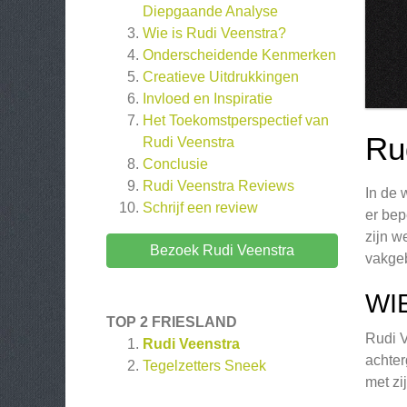
Diepgaande Analyse
Wie is Rudi Veenstra?
Onderscheidende Kenmerken
Creatieve Uitdrukkingen
Invloed en Inspiratie
Het Toekomstperspectief van
Ru
Rudi Veenstra
Conclusie
Rudi Veenstra
Reviews
In de 
Schrijf een review
er bep
zijn w
Bezoek Rudi Veenstra
vakge
WI
TOP 2 FRIESLAND
Rudi V
Rudi Veenstra
achter
Tegelzetters Sneek
met zi