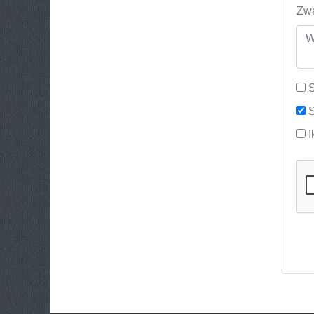
Zwa
S
S
I