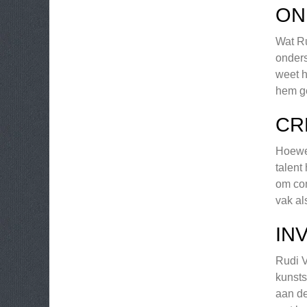
ON
Wat Ru
onders
weet h
hem ge
CR
Hoewel
talent
om com
vak al
IN
Rudi V
kunsts
aan de