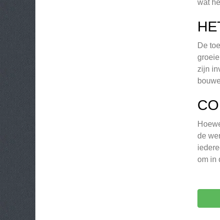
wat he
HE
De toe
groeie
zijn i
bouwen
CO
Hoewel
de wer
iedere
om in 