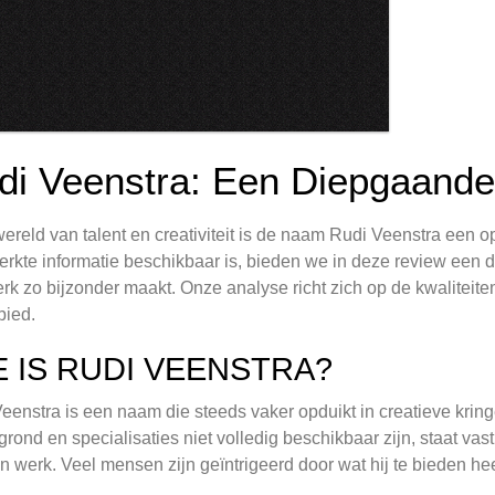
di Veenstra: Een Diepgaande
wereld van talent en creativiteit is de naam Rudi Veenstra een
erkte informatie beschikbaar is, bieden we in deze review een d
erk zo bijzonder maakt. Onze analyse richt zich op de kwaliteite
bied.
E IS RUDI VEENSTRA?
eenstra is een naam die steeds vaker opduikt in creatieve kring
grond en specialisaties niet volledig beschikbaar zijn, staat vast
jn werk. Veel mensen zijn geïntrigeerd door wat hij te bieden heef