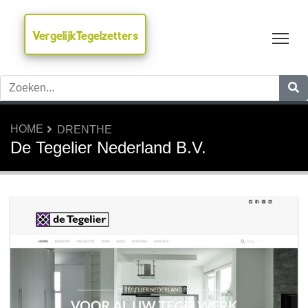
VergelijkTegelzetters
Tog
HOME
DRENTHE
De Tegelier Nederland B.V.